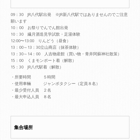
09：30 JR八代駅出発 ※JR新八代駅ではありませんのでご注意
願います
10：00 お祭りでんでん館出発
10：30 繊月酒造見学試飲・足湯体験
12:00〜13:00 りんどう（昼食）
13：00～13：30立山商店（抹茶体験）
13：30～14：00 人吉物産館（買い物・青井阿蘇神社散策）
15：00 くまモンポート着（解散）
15：30 JR八代駅着（解散）
・所要時間 ５時間
・使用車輛 ジャンボタクシー（定員８名）
・最少受付人員 ２名
・最大申込人員 ８名
集合場所