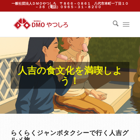
一般社団法人ＤＭＯやつしろ 〒８６６－０８６１ 八代市本町一丁目１０
－３６ （電話）０９６５－３１－８２００
人吉の食文化を満喫しよ
う！
らくらくジャンボタクシーで行く人吉グ
ルメ旅