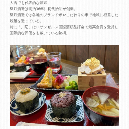
人吉でも代表的な酒蔵。
繊月酒造は明治36年に初代治助が創業。
繊月酒造では各地のブランド米やこだわりの米で地域に根差した
焼酎を造っている。
特に「川辺」はロサンゼルス国際酒類品評会で最高金賞を受賞し
国際的な評価をも戴いている銘柄。